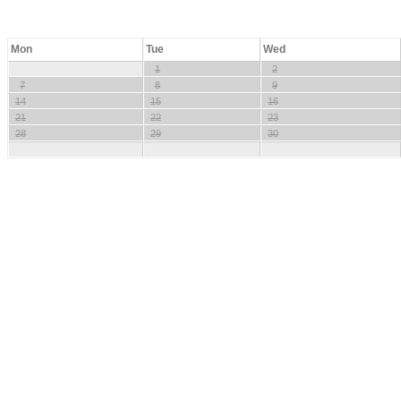
Mon
Tue
Wed
1
2
7
8
9
14
15
16
21
22
23
28
29
30